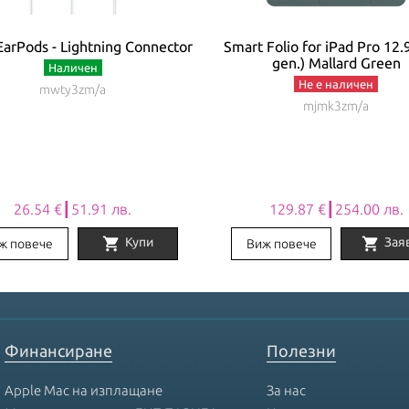
EarPods - Lightning Connector
Smart Folio for iPad Pro 12.
gen.) Mallard Green
Наличен
Не е наличен
mwty3zm/a
mjmk3zm/a
26.54 €┃51.91 лв.
129.87 €┃254.00 лв.
shopping_cart
shopping_cart
Купи
Зая
ж повече
Виж повече
Финансиране
Полезни
Apple Mac на изплащане
За нас