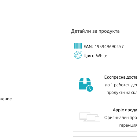
Детайли за продукта
EAN:
195949690457
Цвят:
White
Експресна дост
до 1 работен де
продукти на ск
внение
Apple проду
Оригинален про
гаранци