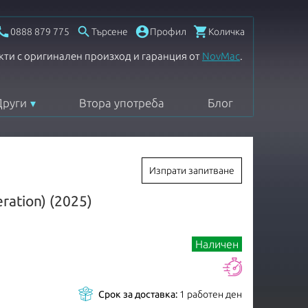




0888 879 775
Търсене
Профил
Количка
кти с оригинален произход и гаранция от
NovMac
.
Други
Втора употреба
Блог
Изпрати запитване
ration) (2025)
Наличен
Срок за доставка:
1 работен ден