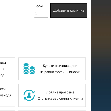
Брой
Добави в количка
авка
Купете на изплащане
н за
на равни месечни вноски
лад
кти
Лоялна програма
изход и
Отстъпка за лоялни клиенти
я