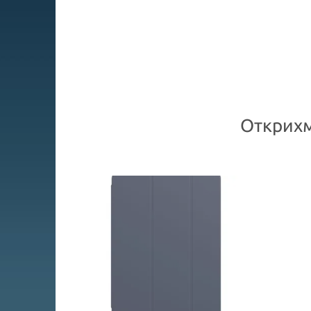
Открихм