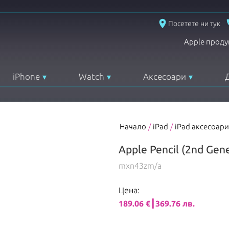
place
Посетете ни тук
Apple проду
iPhone
Watch
Аксесоари
Начало
/
iPad
/
iPad аксесоари
Apple Pencil (2nd Gene
mxn43zm/a
Цена:
189.06 €┃369.76 лв.