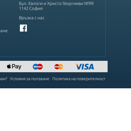
Бул. Евлоги и Христо Георгиеви №99
1142 София
Връзка с нас
ване
чам?
Условия за ползване
Политика на поверителност