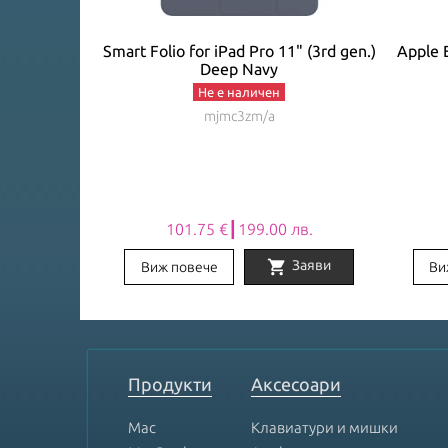
C Mobile Pro
Smart Folio for iPad Pro 11" (3rd gen.)
Apple 
y
Deep Navy
Не е наличен
mjmc3zm/a
лв.
101.75 €┃199.00 лв.
shopping_cart
Заяви
Заяви
Виж повече
Ви
Item
1
of
8
Продукти
Аксесоари
Mac
Клавиатури и мишки