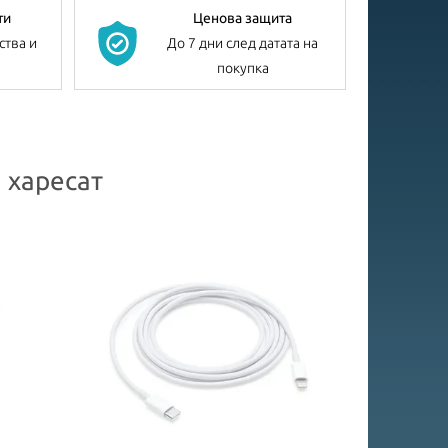
ти
Ценова защита
ства и
До 7 дни след датата на
покупка
 харесат