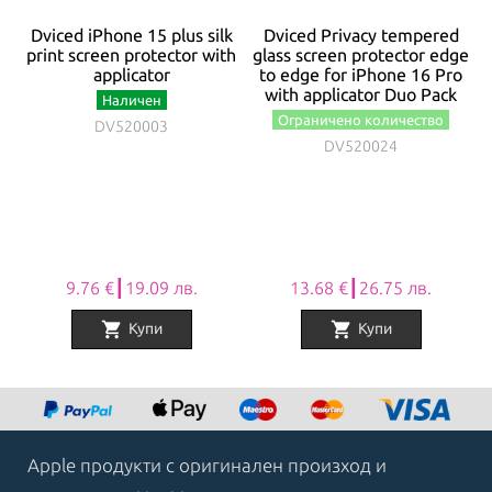
Dviced iPhone 15 plus silk
Dviced Privacy tempered
print screen protector with
glass screen protector edge
applicator
to edge for iPhone 16 Pro
with applicator Duo Pack
/
Наличен
Ограничено количество
DV520003
DV520024
9.76 €┃19.09 лв.
13.68 €┃26.75 лв.
shopping_cart
shopping_cart
Купи
Купи
Item
1
of
8
Apple продукти с оригинален произход и