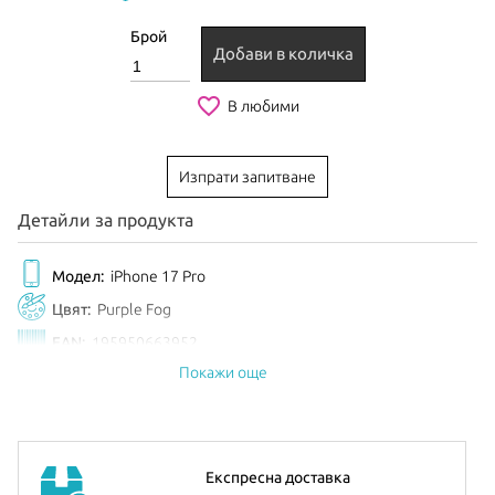
Брой
Добави в количка
favorite_border
В любими
Изпрати запитване
Детайли за продукта
Модел:
iPhone 17 Pro
Цвят:
Purple Fog
EAN:
195950663952
Покажи още
Анонсиран:
Септември 2025
Експресна доставка