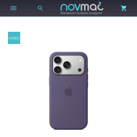



Магазинът за Apple продукти