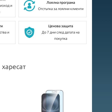
Лоялна програма
изход и
Отстъпка за лоялни клиенти
я
ти
Ценова защита
ства и
До 7 дни след датата на
покупка
 харесат