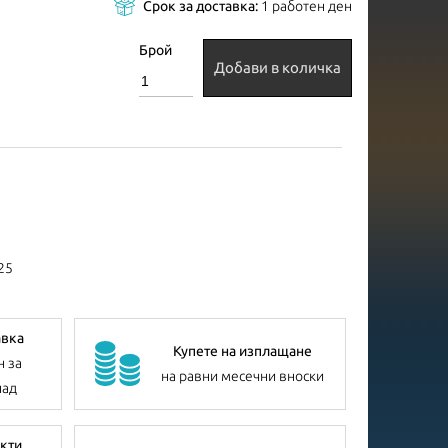
Срок за доставка:
1 работен ден
Брой
Добави в количка
25
авка
Купете на изплащане
н за
на равни месечни вноски
лад
кти