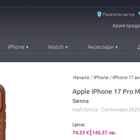
place
Посетете ни тук
Apple проду
iPhone
Watch
Аксесоари
Начало
/
iPhone
/
iPhone 17 а
Apple iPhone 17 Pro 
Sienna
mgfc4zm/a
- Септември 2025
Цена:
74.33 €┃145.37 лв.