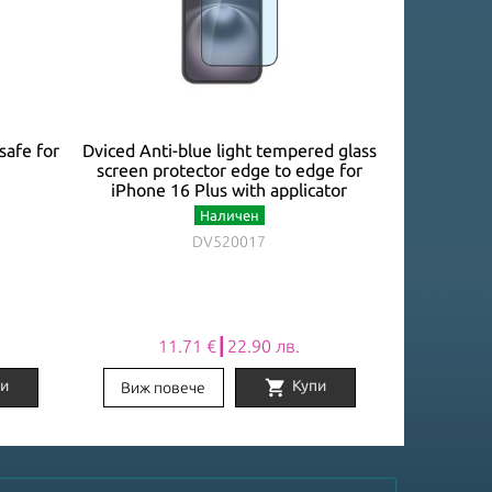
safe for
Dviced Anti-blue light tempered glass
Dviced 
screen protector edge to edge for
protector e
iPhone 16 Plus with applicator
with 
Наличен
DV520017
11.71 €┃22.90 лв.
13
shopping_cart
и
Купи
Виж повече
Виж по