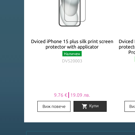
peredGlass
Dviced iPhone 15 plus silk print screen
Dviced 
tector
protector with applicator
protect
Pro
 / iPhone 14 Pro
Наличен
DV520003
лв.
9.76 €┃19.09 лв.
rt
shopping_cart
Купи
Купи
Виж повече
Ви
Item
1
of
8