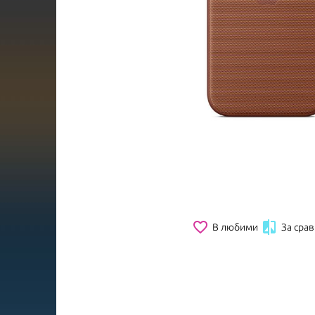
favorite_border

В любими
За сра