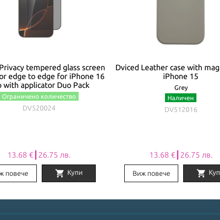
Privacy tempered glass screen
Dviced Leather case with mag
or edge to edge for iPhone 16
iPhone 15
 with applicator Duo Pack
Grey
Ограничено количество
Наличен
DV520024
DV512016
13.68 €┃26.75 лв.
13.68 €┃26.75 лв.
shopping_cart
shopping_cart
Купи
Куп
ж повече
Виж повече