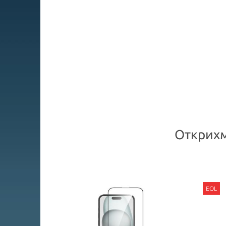
Открихм