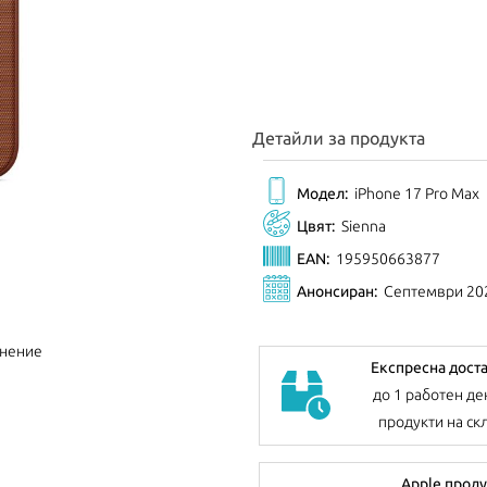
Детайли за продукта
Модел:
iPhone 17 Pro Max
Цвят:
Sienna
EAN:
195950663877
Анонсиран:
Септември 20
внение
Експресна дост
до 1 работен де
продукти на ск
Apple проду