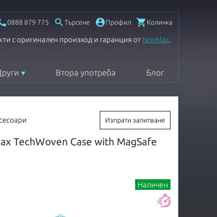




0888 879 775
Търсене
Профил
Количка
кти с оригинален произход и гаранция от
NovMac
.
Други
Втора употреба
Блог
ксесоари
Изпрати запитване
Max TechWoven Case with MagSafe
Наличен