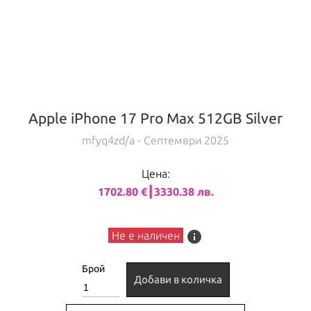
Apple iPhone 17 Pro Max 512GB Silver
mfyq4zd/a
- Септември 2025
Цена:
1702.80 €┃3330.38 лв.
info
Не е наличен
Брой
Добави в количка