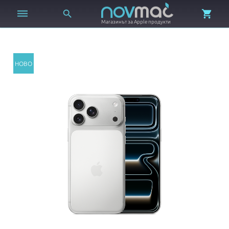



Магазинът за Apple продукти