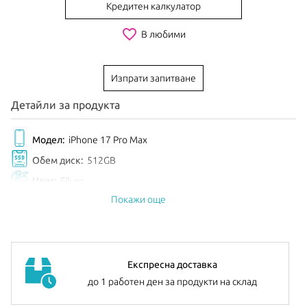
Кредитен калкулатор
favorite_border
В любими
Изпрати запитване
Детайли за продукта
Модел:
iPhone 17 Pro Max
Обем диск:
512GB
Цвят:
Silver
Покажи още
EAN:
195950639490
Анонсиран:
Септември 2025
Допълнителна информация:
можете да намерите
тук
Експресна доставка
до 1 работен ден за продукти на склад