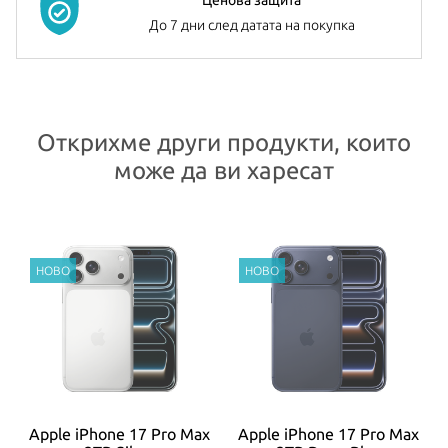
До 7 дни след датата на покупка
Открихме други продукти, които
може да ви харесат
x
Apple iPhone 17 Pro Max
Apple iPhone 17 Pro Max