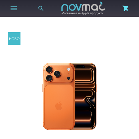



Магазинът за Apple продукти