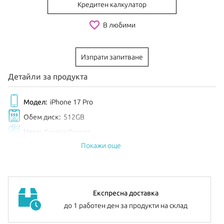
Кредитен калкулатор
favorite_border
В любими
Изпрати запитване
Детайли за продукта
Модел:
iPhone 17 Pro
Обем диск:
512GB
Цвят:
Cosmic Orange
Покажи още
EAN:
195950628043
Анонсиран:
Септември 2025
Допълнителна информация:
можете да намерите
тук
Експресна доставка
до 1 работен ден за продукти на склад