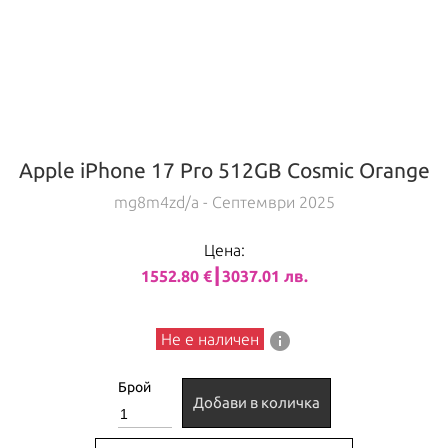
Apple iPhone 17 Pro 512GB Cosmic Orange
mg8m4zd/a
- Септември 2025
Цена:
1552.80 €┃3037.01 лв.
info
Не е наличен
Брой
Добави в количка