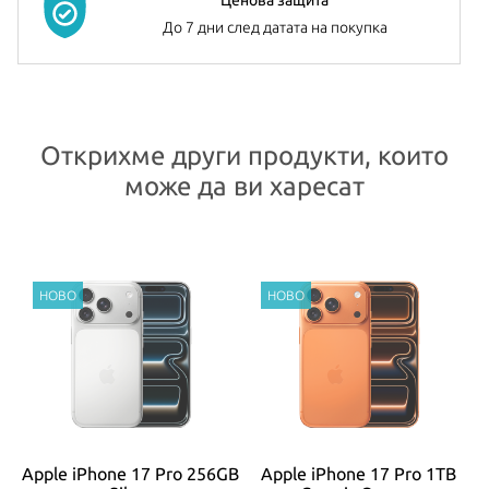
До 7 дни след датата на покупка
Открихме други продукти, които
може да ви харесат
GB
Apple iPhone 17 Pro 256GB
Apple iPhone 17 Pro 1TB