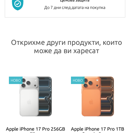
До 7 дни след датата на покупка
Открихме други продукти, които
може да ви харесат
GB
Apple iPhone 17 Pro 256GB
Apple iPhone 17 Pro 1TB