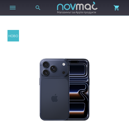



Магазинът за Apple продукти