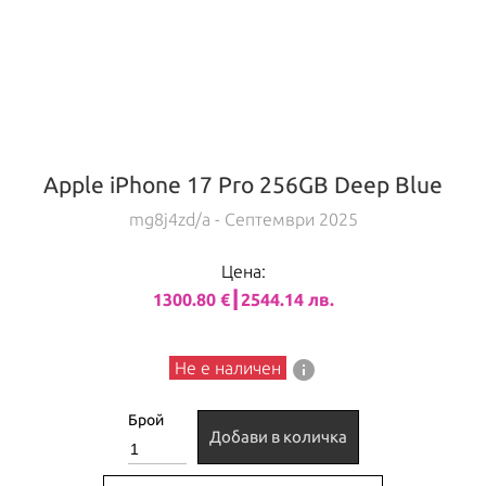
Apple iPhone 17 Pro 256GB Deep Blue
mg8j4zd/a
- Септември 2025
Цена:
1300.80 €┃2544.14 лв.
info
Не е наличен
Брой
Добави в количка