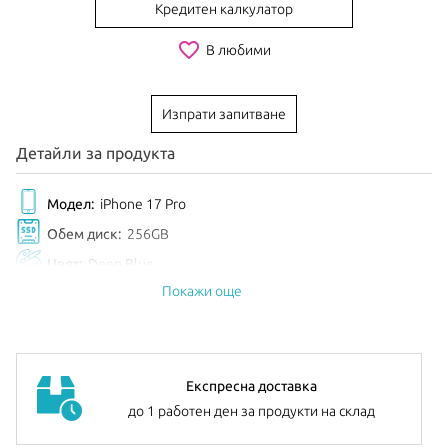
Кредитен калкулатор
favorite_border
В любими
Изпрати запитване
Детайли за продукта
Модел:
iPhone 17 Pro
Обем диск:
256GB
Цвят:
Deep Blue
Покажи още
EAN:
195950627640
Анонсиран:
Септември 2025
Допълнителна информация:
можете да намерите
тук
Експресна доставка
до 1 работен ден за продукти на склад