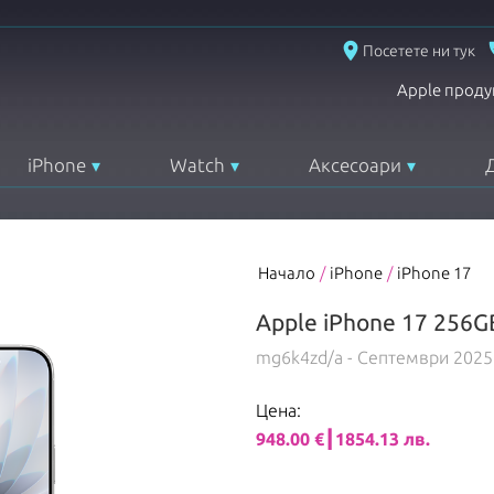
place
Посетете ни тук
Apple проду
iPhone
Watch
Аксесоари
Начало
/
iPhone
/
iPhone 17
Apple iPhone 17 256G
mg6k4zd/a
- Септември 2025
Цена:
948.00 €┃1854.13 лв.