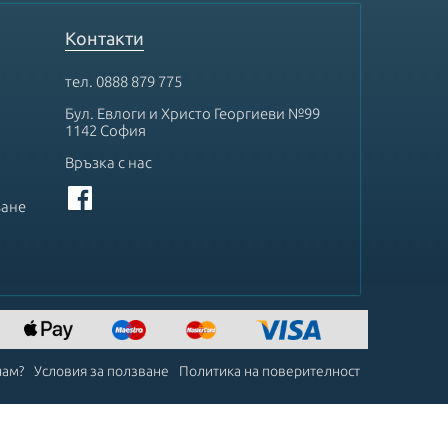
Контакти
тел.
0888 879 775
Бул. Евлоги и Христо Георгиеви №99
1142 София
Връзка с нас
ване
чам?
Условия за ползване
Политика на поверителност