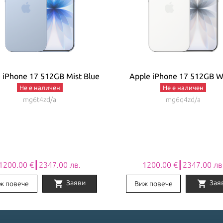
 iPhone 17 512GB Mist Blue
Apple iPhone 17 512GB W
Не е наличен
Не е наличен
mg6t4zd/a
mg6q4zd/a
1200.00 €┃2347.00 лв.
1200.00 €┃2347.00 лв
shopping_cart
shopping_cart
Заяви
Зая
ж повече
Виж повече