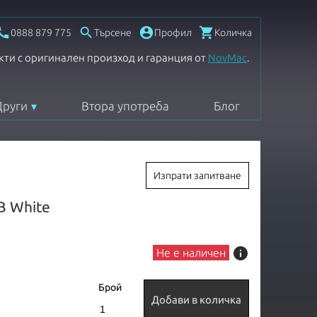




0888 879 775
Търсене
Профил
Количка
кти с оригинален произход и гаранция от
NovMac
.
Други
Втора употреба
Блог
Изпрати запитване
B White
info
Не е наличен
Брой
Добави в количка