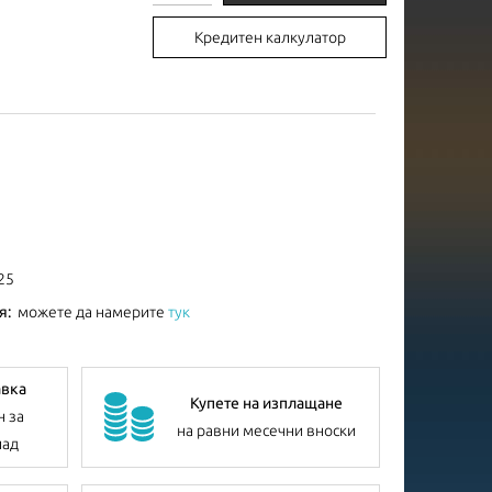
Кредитен калкулатор
25
я:
можете да намерите
тук
авка
Купете на изплащане
н за
на равни месечни вноски
лад