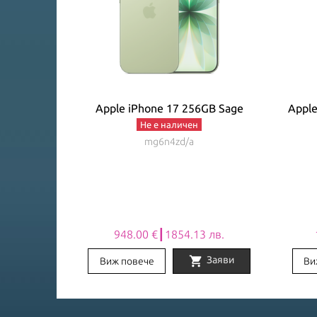
GB Sage
Apple iPhone 17 256GB Sage
Apple
Не е наличен
mg6n4zd/a
0 лв.
948.00 €┃1854.13 лв.
shopping_cart
Заяви
Заяви
Виж повече
Ви
Item
1
of