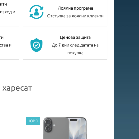
кти
Лоялна програма
изход и
Отстъпка за лоялни клиенти
я
ти
Ценова защита
ства и
До 7 дни след датата на
покупка
 харесат