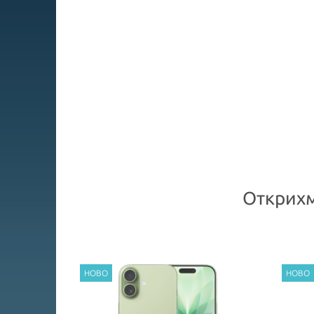
Открихм