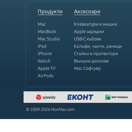
8
Продукти
Аксесоари
Mac
Клавиатури и мишки
MacBook
Apple зарядни
Mac Studio
USB-C хъбове
iPad
Калъфи, чанти, раници
iPhone
Стойки и протектори
Watch
Външни дискове
Apple TV
Mac Софтуер
AirPods
© 2009-2026 NovMac.com