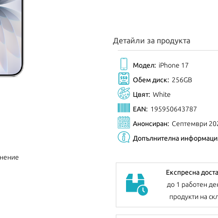
Детайли за продукта
Модел:
iPhone 17
Обем диск:
256GB
Цвят:
White
EAN:
195950643787
Анонсиран:
Септември 20
Допълнителна информаци
внение
Експресна дост
до 1 работен де
продукти на ск