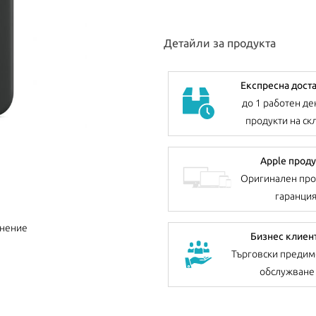
Детайли за продукта
Експресна дост
до 1 работен де
продукти на ск
Apple проду
Оригинален про
гаранци
внение
Бизнес клиен
Търговски предим
обслужване