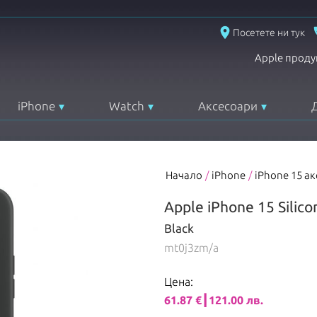
place
Посетете ни тук
Apple проду
iPhone
Watch
Аксесоари
Начало
/
iPhone
/
iPhone 15 а
Apple iPhone 15 Silic
Black
mt0j3zm/a
Цена:
61.87 €┃121.00 лв.