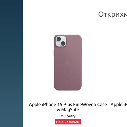
Открихм
ne Case w
Apple iPhone 15 Plus FineWoven Case
Apple i
w MagSafe
Mulberry
Не е наличен