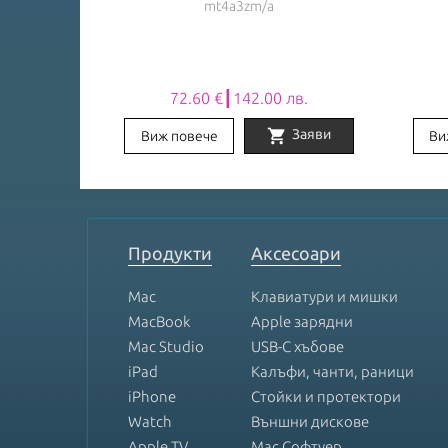
mt4a3zm/a
лв.
72.60 €┃142.00 лв.
shopping_cart
Заяви
Заяви
Виж повече
Ви
Item
1
of
8
Продукти
Аксесоари
Mac
Клавиатури и мишки
MacBook
Apple зарядни
Mac Studio
USB-C хъбове
iPad
Калъфи, чанти, раници
iPhone
Стойки и протектори
Watch
Външни дискове
Apple TV
Mac Софтуер