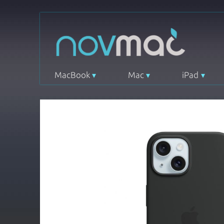
MacBook
Mac
iPad