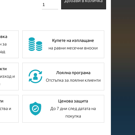
Добави в количка
авка
Купете на изплащане
н за
на равни месечни вноски
лад
кти
Лоялна програма
изход и
Отстъпка за лоялни клиенти
я
ти
Ценова защита
ства и
До 7 дни след датата на
покупка