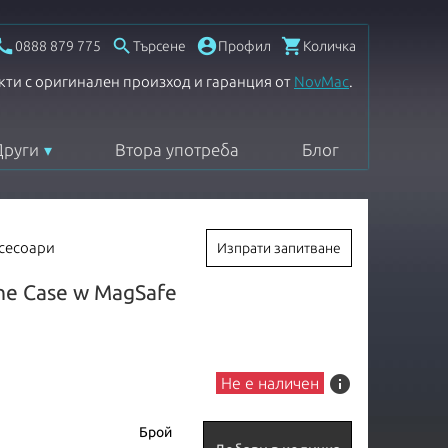




0888 879 775
Търсене
Профил
Количка
кти с оригинален произход и гаранция от
NovMac
.
Други
Втора употреба
Блог
ксесоари
Изпрати запитване
one Case w MagSafe
info
Не е наличен
Брой