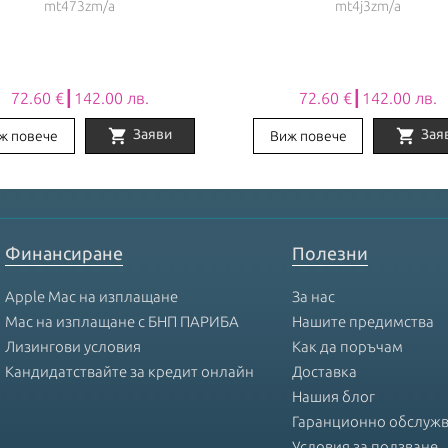
mt473zm/a
mt4j3zm/a
72.60 €┃142.00 лв.
72.60 €┃142.00 лв.
shopping_cart
shopping_cart
Заяви
Зая
ж повече
Виж повече
Финансиране
Полезни
Apple Mac на изплащане
За нас
Mac на изплащане с БНП ПАРИБА
Нашите предимства
Лизингови условия
Как да поръчам
Кандидатствайте за кредит онлайн
Доставка
Нашия блог
Гаранционно обслуж
Условия за ползване