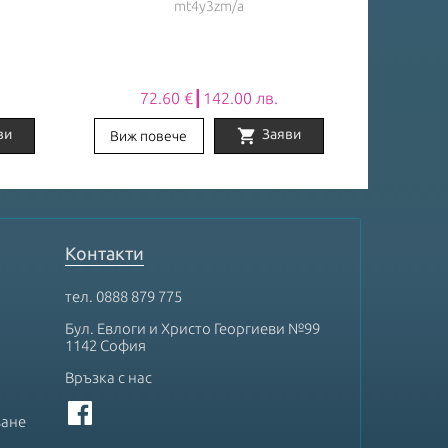
mt4y3zm/a
72.60 €┃142.00 лв.
67
shopping_cart
ви
Заяви
Виж повече
Виж по
Контакти
тел.
0888 879 775
Бул. Евлоги и Христо Георгиеви №99
1142 София
Връзка с нас
ване