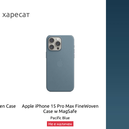
 харесат
en Case
Apple iPhone 15 Pro Max FineWoven
Apple iPh
Case w MagSafe
Pacific Blue
Не е наличен