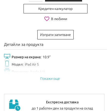
Кредитен калкулатор
favorite_border
В любими
Изпрати запитване
Детайли за продукта
Размер на екрана:
10.9"
Модел:
iPad Air 5
Процесор:
Apple M1
Покажи още
Обем диск:
64GB
Цвят:
Blue
Анонсиран:
Март 2022
Допълнителна информация:
можете да намерите
тук
Експресна доставка
до 1 работен ден за продукти на склад