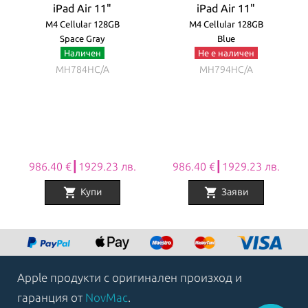
iPad Air 11"
iPad Air 11"
M4 Cellular 128GB
M4 Cellular 128GB
Space Gray
Blue
Наличен
Не е наличен
MH784HC/A
MH794HC/A
986.40 €┃1929.23 лв.
986.40 €┃1929.23 лв.
shopping_cart
shopping_cart
Купи
Заяви
Item
1
of
8
Apple продукти с оригинален произход и
гаранция от
NovMac
.