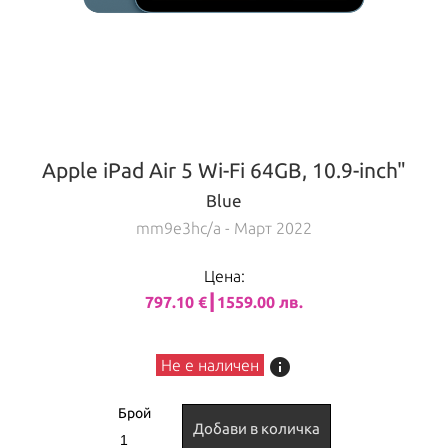
Apple iPad Air 5 Wi-Fi 64GB, 10.9-inch"
Blue
mm9e3hc/a
- Март 2022
Цена:
797.10 €┃1559.00 лв.
info
Не е наличен
Брой
Добави в количка