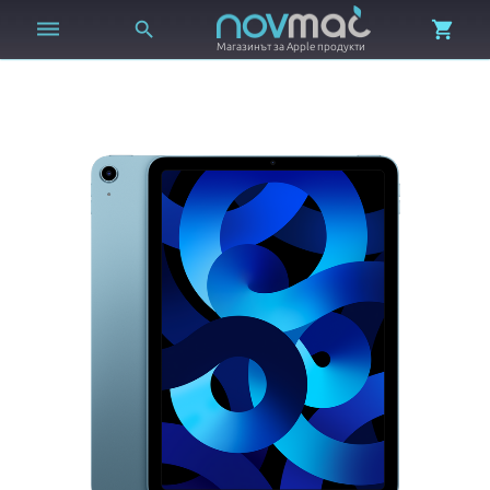



Магазинът за Apple продукти