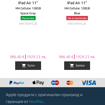
iPad Air 11"
iPad Air 11"
M4 Cellular 128GB
M4 Cellular 128GB
Space Gray
Blue
Наличен
Не е наличен
MH784HC/A
MH794HC/A
986.40 €┃1929.23 лв.
986.40 €┃1929.23 лв.
shopping_cart
shopping_cart
Купи
Заяви
Item
1
of
8
Apple продукти с оригинален произход и
гаранция от
NovMac
.