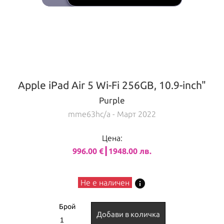
Apple iPad Air 5 Wi-Fi 256GB, 10.9-inch"
Purple
mme63hc/a
- Март 2022
Цена:
996.00 €┃1948.00 лв.
info
Не е наличен
Брой
Добави в количка