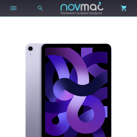



Магазинът за Apple продукти