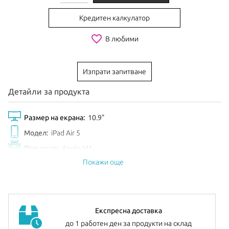
Кредитен калкулатор
favorite_border
В любими
Изпрати запитване
Детайли за продукта
Размер на екрана:
10.9"
Модел:
iPad Air 5
Процесор:
Apple M1
Покажи още
Обем диск:
256GB
Цвят:
Purple
Анонсиран:
Март 2022
Допълнителна информация:
можете да намерите
тук
Експресна доставка
до 1 работен ден за продукти на склад