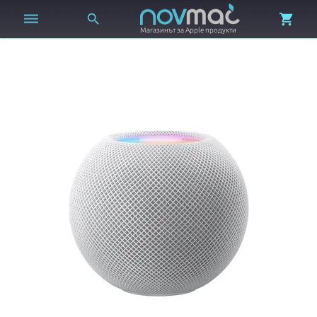



Магазинът за Apple продукти