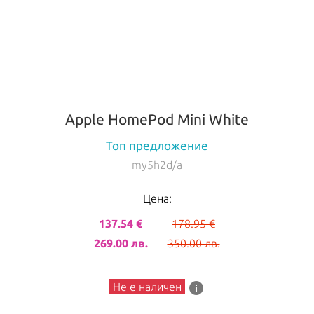
Apple HomePod Mini White
Топ предложение
my5h2d/a
Цена:
137.54 €
178.95 €
269.00 лв.
350.00 лв.
info
Не е наличен