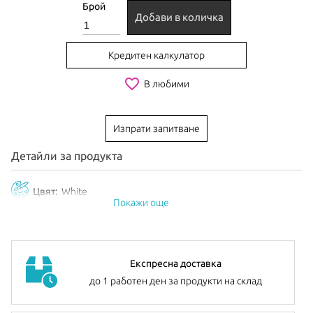
Брой
Добави в количка
Кредитен калкулатор
favorite_border
В любими
Изпрати запитване
Детайли за продукта
Цвят:
White
Покажи още
Експресна доставка
до 1 работен ден за продукти на склад