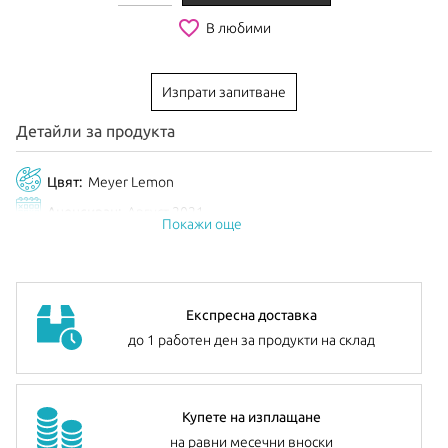
favorite_border
В любими
Изпрати запитване
Детайли за продукта
Цвят:
Meyer Lemon
Анонсиран:
Август 2021
Покажи още
Експресна доставка
до 1 работен ден за продукти на склад
Купете на изплащане
на равни месечни вноски