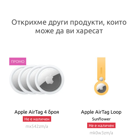
Открихме други продукти, които
може да ви харесат
Apple AirTag 4 броя
Apple AirTag Loop
Не е наличен
Sunflower
Не е наличен
mx542zm/a
mk0w3zm/a