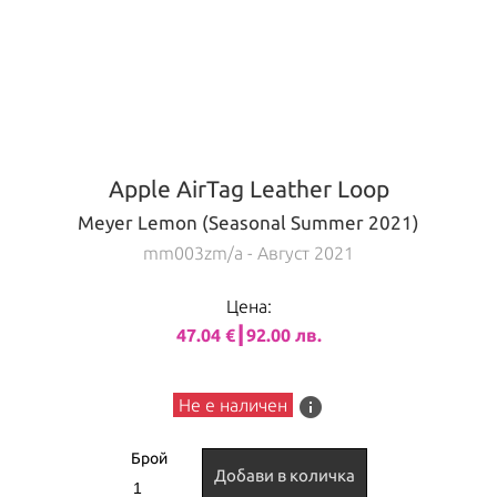
Apple AirTag Leather Loop
Meyer Lemon (Seasonal Summer 2021)
mm003zm/a
- Август 2021
Цена:
47.04 €┃92.00 лв.
info
Не е наличен
Брой
Добави в количка