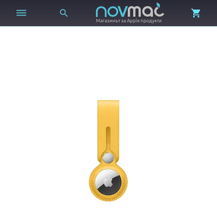



Магазинът за Apple продукти