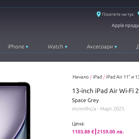
place
Посетете ни тук
Apple проду
iPhone
Watch
Аксесоари
Начало
/
iPad
/
iPad Air 11" и 1
13-inch iPad Air Wi-Fi
Space Grey
mcnn4hc/a
- Март 2025
Цена:
1103.88 €┃2159.00 лв.