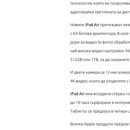
технология, която ви позволява
адаптирайки светлината на дис
Новите
iPad Air
притежават нев
с 64-битова архитектура, 8-core
дори за видео (и фото) обработ
най-високи видео настройки. М
512GB или 1TB, за да съхраните
И двете камери са 12-мегапикс
4K видео, които да споделите с
iPad Air
има вградени стерео го
до 10 часа сърфиране в интерне
Таблетът се предлага в четири 
Всички Apple продукти предлаг