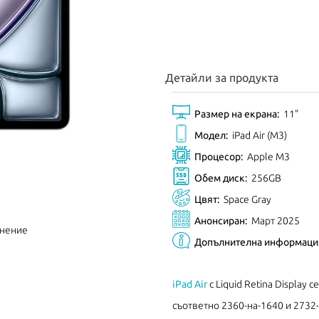
Детайли за продукта
Размер на екрана:
11"
Модел:
iPad Air (M3)
Процесор:
Apple M3
Обем диск:
256GB
Цвят:
Space Gray
Анонсиран:
Март 2025
внение
Допълнителна информаци
iPad Air
с Liquid Retina Display 
съответно 2360-на-1640 и 2732-н