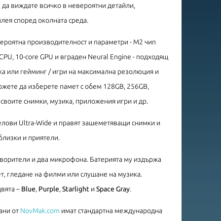
 да виждате всичко в невероятни детайли,
плея според околната среда.
ероятна производителност и параметри - M2 чип
 CPU, 10-core GPU и вграден Neural Engine - подходящ
ка или гейминг / игри на максимална резолюция и
ожете да изберете памет с обем 128GB, 256GB,
 своите снимки, музика, приложения игри и др.
елови Ultra-Wide и правят зашеметяващи снимки и
 близки и приятели.
ворители и два микрофона. Батерията му издържа
т, гледане на филми или слушане на музика.
цвята –
Blue
,
Purple
,
Starlight
и
Space Gray
.
ани от
NovMak.com
имат стандартна международна