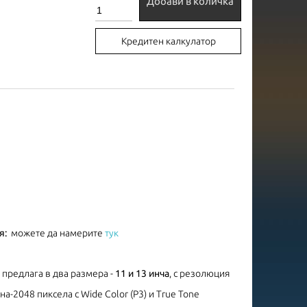
Добави в количка
Кредитен калкулатор
я:
можете да намерите
тук
се предлага в два размера -
11 и 13 инча
, с резолюция
а-2048 пиксела с Wide Color (P3) и True Tone