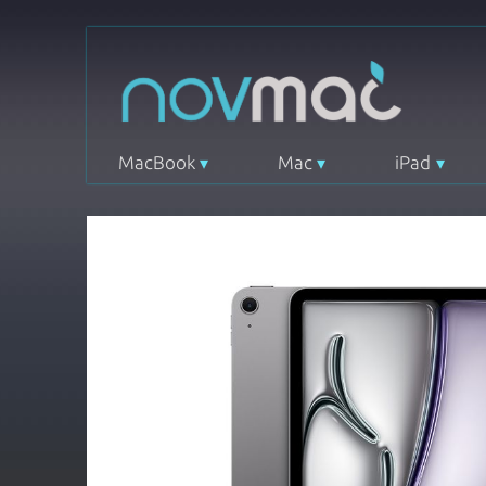
MacBook
Mac
iPad