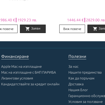
986.40 €┃1929.23 лв.
1446.44 €┃2829.00 лв
shopping_cart
shopping_cart
Заяви
Зая
ж повече
Виж повече
Финансиране
Полезни
Apple Mac на изплащане
За нас
Mac на изплащане с БНП ПАРИБА
Нашите предимства
Лизингови условия
Как да поръчам
Кандидатствайте за кредит онлайн
Доставка
Нашия блог
Гаранционно обслуж
Условия за ползване