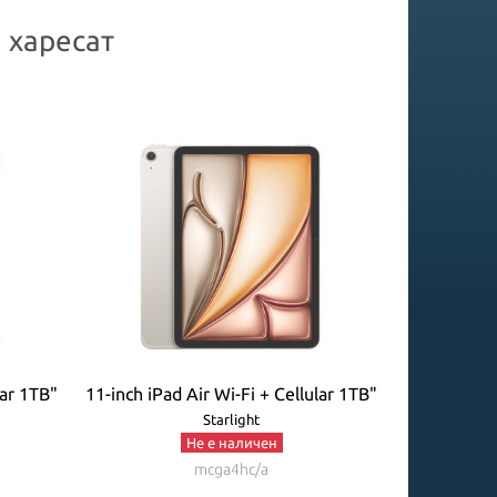
 харесат
lar 1TB"
11-inch iPad Air Wi-Fi + Cellular 1TB"
13-inch i
Starlight
Не е наличен
mcga4hc/a