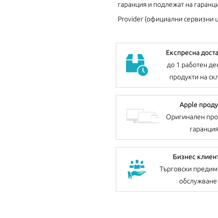
гаранция и подлежат на гаранци
Provider (официални сервизни ц
Експресна дост
до 1 работен де
продукти на ск
Apple проду
Оригинален про
гаранци
Бизнес клиен
Търговски предим
обслужване