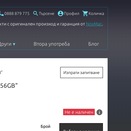




0888 879 775
Търсене
Профил
Количка
кти с оригинален произход и гаранция от
NovMac
.
Други
Втора употреба
Блог
3"
Изпрати запитване
 256GB"
info
Не е наличен
Брой