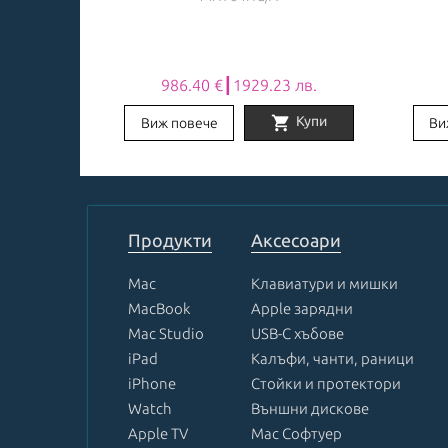
9 лв.
986.40 €┃1929.23 лв.
shopping_cart
Заяви
Купи
Виж повече
Ви
Item
1
of
8
Продукти
Аксесоари
Mac
Клавиатури и мишки
MacBook
Apple зарядни
Mac Studio
USB-C хъбове
iPad
Калъфи, чанти, раници
iPhone
Стойки и протектори
Watch
Външни дискове
Apple TV
Mac Софтуер