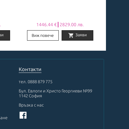
.
1446.44 €┃2829.00 лв.
1027
shopping_cart
ви
Заяви
Виж повече
Виж по
Контакти
тел.
0888 879 775
Бул. Евлоги и Христо Георгиеви №99
1142 София
Връзка с нас
ване