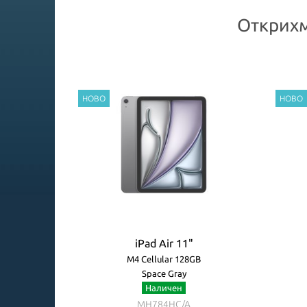
Открихм
iPad Air 11"
B
M4 Cellular 128GB
Space Gray
Наличен
MH784HC/A