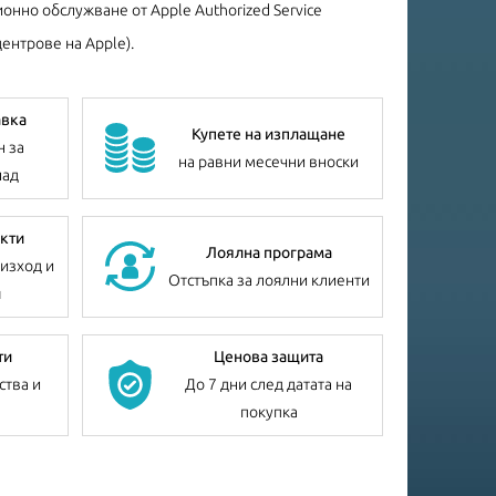
онно обслужване от Apple Authorized Service
ентрове на Apple).
авка
Купете на изплащане
н за
на равни месечни вноски
лад
кти
Лоялна програма
изход и
Отстъпка за лоялни клиенти
я
ти
Ценова защита
ства и
До 7 дни след датата на
покупка