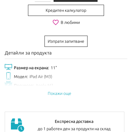
Кредитен калкулатор
favorite_border
В любими
Изпрати запитване
Детайли за продукта
Размер на екрана:
11"
Модел:
iPad Air (M3)
Процесор:
Apple M3
Покажи още
Обем диск:
1TB
Цвят:
Blue
Анонсиран:
Март 2025
Допълнителна информация:
можете да намерите
тук
Експресна доставка
до 1 работен ден за продукти на склад