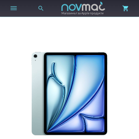



Магазинът за Apple продукти