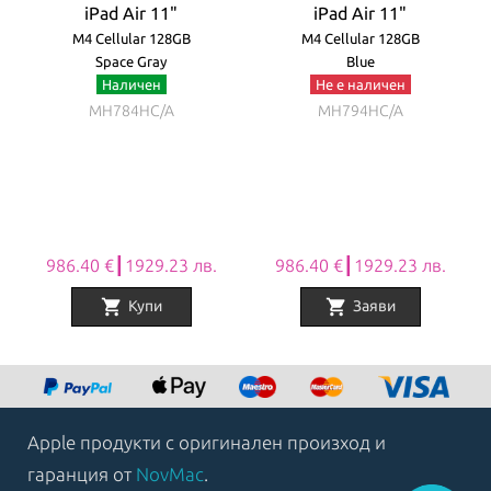
iPad Air 11"
iPad Air 11"
M4 Cellular 128GB
M4 Cellular 128GB
Space Gray
Blue
Наличен
Не е наличен
MH784HC/A
MH794HC/A
986.40 €┃1929.23 лв.
986.40 €┃1929.23 лв.
shopping_cart
shopping_cart
Купи
Заяви
Item
1
of
8
Apple продукти с оригинален произход и
гаранция от
NovMac
.