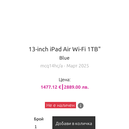
13-inch iPad Air Wi-Fi 1TB"
Blue
mcq14hc/a
- Март 2025
Цена:
1477.12 €┃2889.00 лв.
info
Не е наличен
Брой
Добави в количка