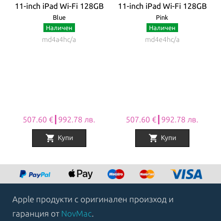
ar
11-inch iPad Wi-Fi 128GB
11-inch iPad Wi-Fi 128GB
1
Blue
Pink
Наличен
Наличен
md4a4hc/a
md4e4hc/a
507.60 €┃992.78 лв.
507.60 €┃992.78 лв.
shopping_cart
shopping_cart
Купи
Купи
Item
1
of
8
Apple продукти с оригинален произход и
гаранция от
NovMac
.