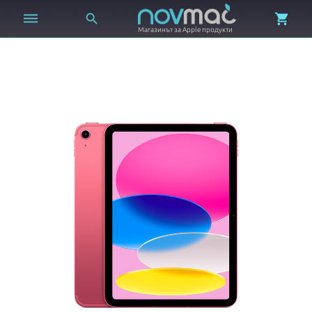



Магазинът за Apple продукти