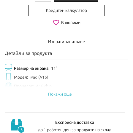
Кредитен калкулатор
favorite_border
В любими
Изпрати запитване
Детайли за продукта
Размер на екрана:
11"
Модел:
iPad (A16)
Процесор:
A16 chip
Покажи още
Обем диск:
128GB
Цвят:
Pink
EAN:
195950107159
Анонсиран:
Март 2025
Експресна доставка
до 1 работен ден за продукти на склад
Допълнителна информация:
можете да намерите
тук