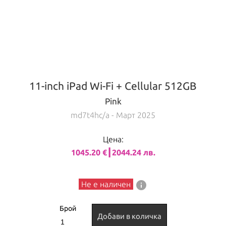
11-inch iPad Wi-Fi + Cellular 512GB
Pink
md7t4hc/a
- Март 2025
Цена:
1045.20 €┃2044.24 лв.
info
Не е наличен
Брой
Добави в количка