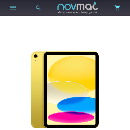



Магазинът за Apple продукти