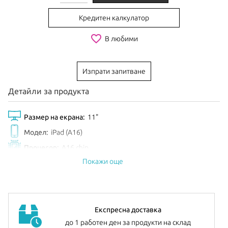
Кредитен калкулатор
favorite_border
В любими
Изпрати запитване
Детайли за продукта
Размер на екрана:
11"
Модел:
iPad (A16)
Процесор:
A16 chip
Покажи още
Обем диск:
128GB
Цвят:
Yellow
EAN:
195950105957
Анонсиран:
Март 2025
Експресна доставка
до 1 работен ден за продукти на склад
Допълнителна информация:
можете да намерите
тук