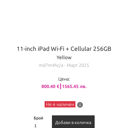
11-inch iPad Wi-Fi + Cellular 256GB
Yellow
md7m4hc/a
- Март 2025
Цена:
800.40 €┃1565.45 лв.
info
Не е наличен
Брой
Добави в количка