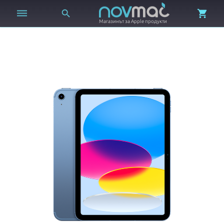



Магазинът за Apple продукти