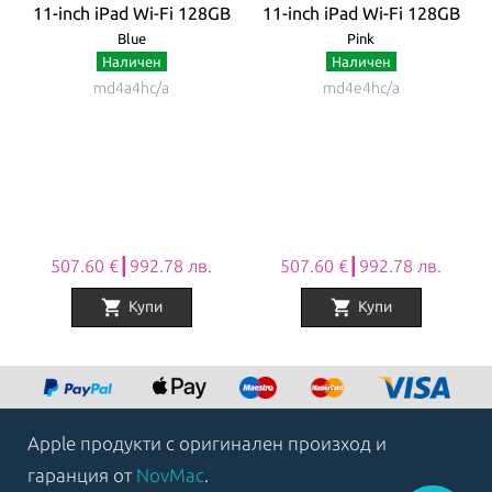
ar
11-inch iPad Wi-Fi 128GB
11-inch iPad Wi-Fi 128GB
1
Blue
Pink
Наличен
Наличен
md4a4hc/a
md4e4hc/a
507.60 €┃992.78 лв.
507.60 €┃992.78 лв.
shopping_cart
shopping_cart
Купи
Купи
Item
1
of
8
Apple продукти с оригинален произход и
гаранция от
NovMac
.