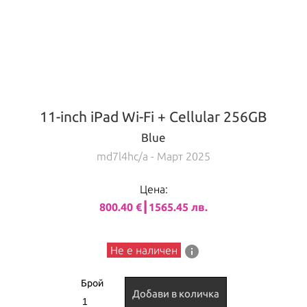
11-inch iPad Wi-Fi + Cellular 256GB
Blue
md7l4hc/a
- Март 2025
Цена:
800.40 €┃1565.45 лв.
info
Не е наличен
Брой
Добави в количка