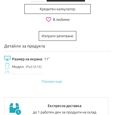
Кредитен калкулатор
favorite_border
В любими
Изпрати запитване
Детайли за продукта
Размер на екрана:
11"
Модел:
iPad (A16)
Процесор:
A16 chip
Покажи още
Обем диск:
128GB
Цвят:
Blue
EAN:
195950105711
Анонсиран:
Март 2025
Експресна доставка
до 1 работен ден за продукти на склад
Допълнителна информация:
можете да намерите
тук