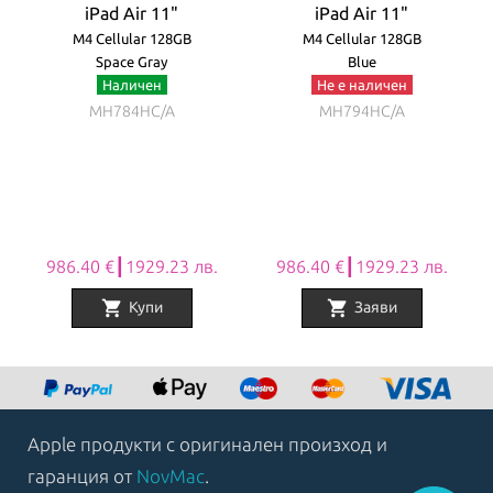
iPad Air 11"
iPad Air 11"
M4 Cellular 128GB
M4 Cellular 128GB
Space Gray
Blue
Наличен
Не е наличен
MH784HC/A
MH794HC/A
986.40 €┃1929.23 лв.
986.40 €┃1929.23 лв.
shopping_cart
shopping_cart
Купи
Заяви
Item
1
of
8
Apple продукти с оригинален произход и
гаранция от
NovMac
.