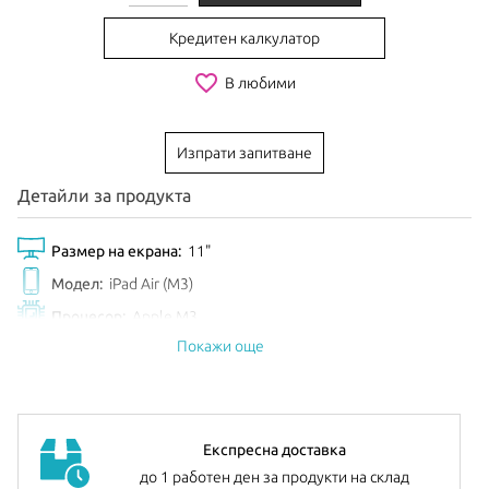
Кредитен калкулатор
favorite_border
В любими
Изпрати запитване
Детайли за продукта
Размер на екрана:
11"
Модел:
iPad Air (M3)
Процесор:
Apple M3
Покажи още
Обем диск:
512GB
Цвят:
Space Gray
Анонсиран:
Март 2025
Допълнителна информация:
можете да намерите
тук
Експресна доставка
до 1 работен ден за продукти на склад