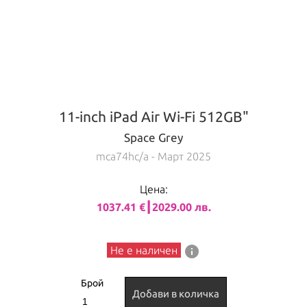
11-inch iPad Air Wi-Fi 512GB"
Space Grey
mca74hc/a
- Март 2025
Цена:
1037.41 €┃2029.00 лв.
info
Не е наличен
Брой
Добави в количка