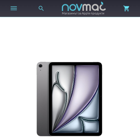



Магазинът за Apple продукти