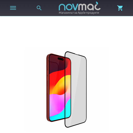



Магазинът за Apple продукти